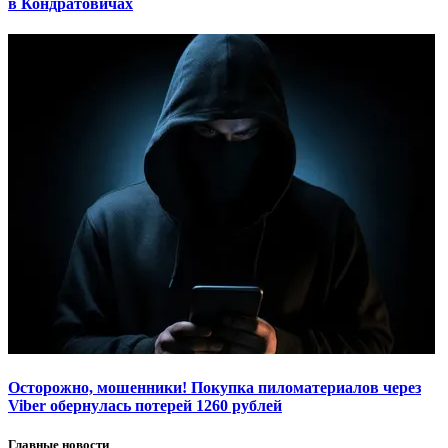
в Кондратовичах
Осторожно, мошенники! Покупка пиломатериалов через
Viber обернулась потерей 1260 рублей
Главные новости