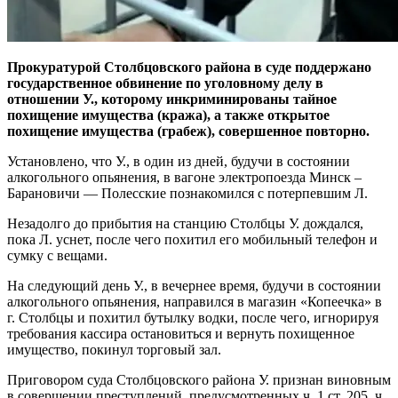
Прокуратурой Столбцовского района в суде поддержано
государственное обвинение по уголовному делу в
отношении У., которому инкриминированы тайное
похищение имущества (кража), а также открытое
похищение имущества (грабеж), совершенное повторно.
Установлено, что У., в один из дней, будучи в состоянии
алкогольного опьянения, в вагоне электропоезда Минск –
Барановичи — Полесские познакомился с потерпевшим Л.
Незадолго до прибытия на станцию Столбцы У. дождался,
пока Л. уснет, после чего похитил его мобильный телефон и
сумку с вещами.
На следующий день У., в вечернее время, будучи в состоянии
алкогольного опьянения, направился в магазин «Копеечка» в
г. Столбцы и похитил бутылку водки, после чего, игнорируя
требования кассира остановиться и вернуть похищенное
имущество, покинул торговый зал.
Приговором суда Столбцовского района У. признан виновным
в совершении преступлений, предусмотренных ч. 1 ст. 205, ч.