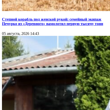
Степной корабль под женской рукой: семейный экипаж
Печурко из «Деревного» намолотил первую тысячу тонн
05 августа, 2026 14:43