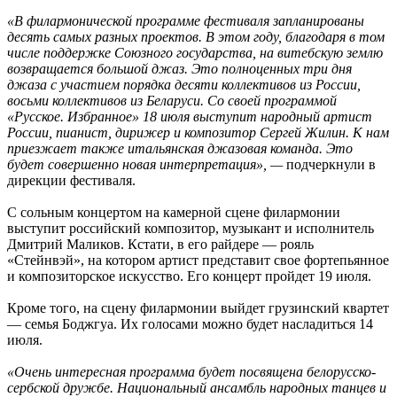
«В филармонической программе фестиваля запланированы
десять самых разных проектов. В этом году, благодаря в том
числе поддержке Союзного государства, на витебскую землю
возвращается большой джаз. Это полноценных три дня
джаза с участием порядка десяти коллективов из России,
восьми коллективов из Беларуси. Со своей программой
«Русское. Избранное» 18 июля выступит народный артист
России, пианист, дирижер и композитор Сергей Жилин. К нам
приезжает также итальянская джазовая команда. Это
будет совершенно новая интерпретация», —
подчеркнули в
дирекции фестиваля.
С сольным концертом на камерной сцене филармонии
выступит российский композитор, музыкант и исполнитель
Дмитрий Маликов. Кстати, в его райдере — рояль
«Стейнвэй», на котором артист представит свое фортепьянное
и композиторское искусство. Его концерт пройдет 19 июля.
Кроме того, на сцену филармонии выйдет грузинский квартет
— семья Боджгуа. Их голосами можно будет насладиться 14
июля.
«Очень интересная программа будет посвящена белорусско-
сербской дружбе. Национальный ансамбль народных танцев и