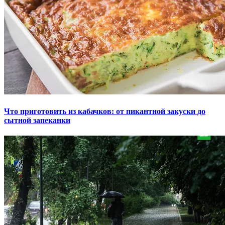
Что приготовить из кабачков: от пикантной закуски до
сытной запеканки