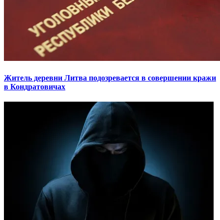
Житель деревни Литва подозревается в совершении кражи
в Кондратовичах