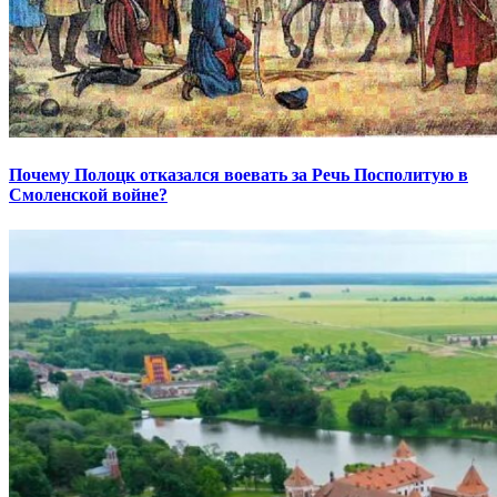
Почему Полоцк отказался воевать за Речь Посполитую в
Смоленской войне?