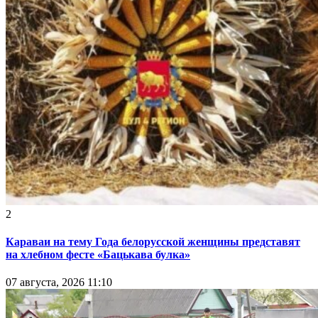
2
Караваи на тему Года белорусской женщины представят
на хлебном фесте «Бацькава булка»
07 августа, 2026 11:10