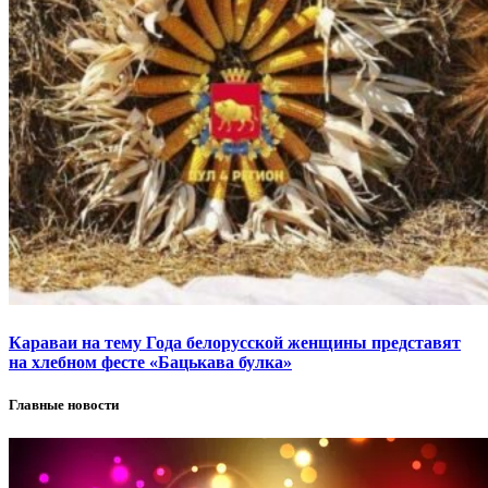
Караваи на тему Года белорусской женщины представят
на хлебном фесте «Бацькава булка»
Главные новости