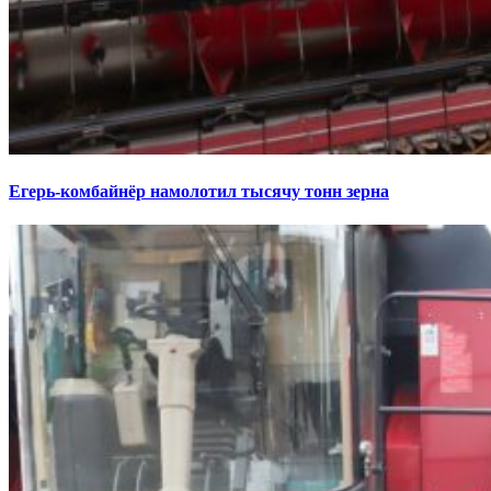
Егерь-комбайнёр намолотил тысячу тонн зерна