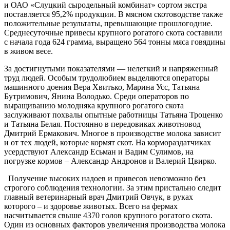
и ОАО «Слуцкий сыродельный комбинат» сортом экстра
поставляется 95,2% продукции. В мясном скотоводстве также
положительные результаты, превышающие прошлогодние.
Среднесуточные привесы крупного рогатого скота составили
с начала года 624 грамма, выращено 564 тонны мяса говядины
в живом весе.
За достигнутыми показателями — нелегкий и напряженный
труд людей. Особым трудолюбием выделяются операторы
машинного доения Вера Хвитько, Марина Усс, Татьяна
Бутримович, Янина Володько. Среди операторов по
выращиванию молодняка крупного рогатого скота
заслуживают похвалы опытные работницы Татьяна Троценко
и Татьяна Белая. Постоянно в передовиках животновод
Дмитрий Ермакович. Многое в производстве молока зависит
и от тех людей, которые кормят скот. На кормораздатчиках
усердствуют Александр Есьман и Вадим Сулимов, на
погрузке кормов – Александр Андронов и Валерий Цвирко.
Получение высоких надоев и привесов невозможно без
строгого соблюдения технологии. За этим пристально следит
главный ветеринарный врач Дмитрий Овчук, в руках
которого – и здоровье животых. Всего на фермах
насчитывается свыше 4370 голов крупного рогатого скота.
Один из основных факторов увеличения производства молока