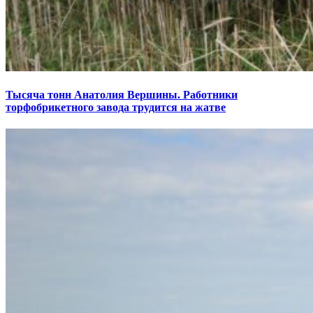
Тысяча тонн Анатолия Вершины. Работники
торфобрикетного завода трудится на жатве