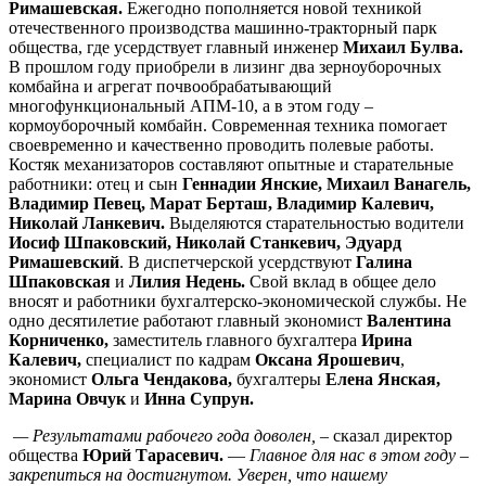
Римашевская.
Ежегодно пополняется новой техникой
отечественного производства машинно-тракторный парк
общества, где усердствует главный инженер
Михаил Булва.
В прошлом году приобрели в лизинг два зерноуборочных
комбайна и агрегат почвообрабатывающий
многофункциональный АПМ-10, а в этом году –
кормоуборочный комбайн. Современная техника помогает
своевременно и качественно проводить полевые работы.
Костяк механизаторов составляют опытные и старательные
работники: отец и сын
Геннадии Янские, Михаил Ванагель,
Владимир Певец, Марат Берташ, Владимир Калевич,
Николай Ланкевич.
Выделяются старательностью водители
Иосиф Шпаковский, Николай Станкевич, Эдуард
Римашевский
. В диспетчерской усердствуют
Галина
Шпаковская
и
Лилия Недень.
Свой вклад в общее дело
вносят и работники бухгалтерско-экономической службы. Не
одно десятилетие работают главный экономист
Валентина
Корниченко,
заместитель главного бухгалтера
Ирина
Калевич,
специалист по кадрам
Оксана Ярошевич
,
экономист
Ольга Чендакова,
бухгалтеры
Елена Янская,
Марина Овчук
и
Инна Супрун.
— Результатами рабочего года доволен,
– сказал директор
общества
Юрий Тарасевич.
—
Главное для нас в этом году –
закрепиться на достигнутом. Уверен, что нашему