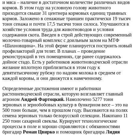
и мяса – наличие в достаточном количестве различных видов
кормов. В этом году на условную голову животного
приходится свыше 31 центнера кормовых единиц травяных
кормов. Заложено в сенажные траншеи практически 19 тысяч
тонн сенажа и почти 17,5 тысячи тонн силоса. Улучшаются в
хозяйстве условия труда для животноводов и условия
содержания скота. Введен в строй действующих современный
молочно-товарный комплекс с доильным залом на МТФ
«Шахновщина». На этой ферме планируется построить новый
профилакторий для телят. В планах – проведение
реконструкций в тех помещениях, где ранее содержалось
дойное стадо. Есть у работников животноводческой отрасли
желание вплотную приблизиться в этом году к
девятитысячному рубежу по надоям молока в среднем от
каждой коровы, и они движутся к намеченному.
Определенные достижения имеют и работники
растениеводческой отрасли, которую возглавляет главный
агроном
Андрей Фартоцкий.
Намолочено 5277 тонн
зерновых и зернобобовых культур в бункерном весе – это на
500 тонн больше, чем в прошлом году. Высеваются на полях
семена зерновых только белорусской селекции. Накопано 11
250 тонн сахарной свеклы. Курируют технологические
процессы в поле и хорошо справляются с обязанностями
бригадир
Роман Цвирко
и помощник бригадира
Лидия