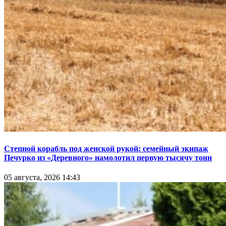
Степной корабль под женской рукой: семейный экипаж
Печурко из «Деревного» намолотил первую тысячу тонн
05 августа, 2026 14:43