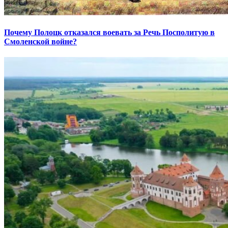
Почему Полоцк отказался воевать за Речь Посполитую в
Смоленской войне?