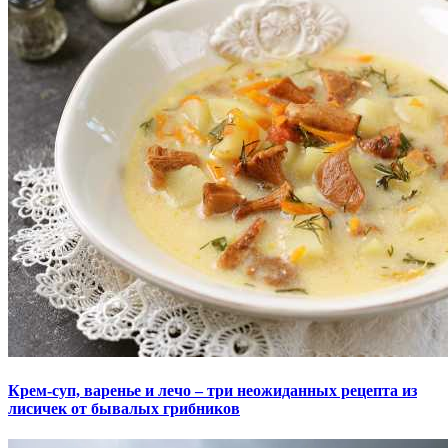
Крем-суп, варенье и лечо – три неожиданных рецепта из
лисичек от бывалых грибников