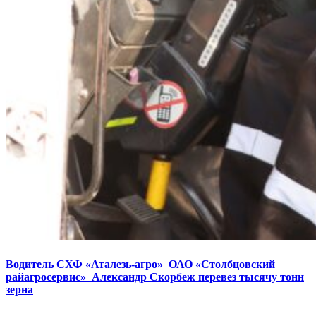
Водитель СХФ «Аталезь-агро» ОАО «Столбцовский
райагросервис» Александр Скорбеж перевез тысячу тонн
зерна