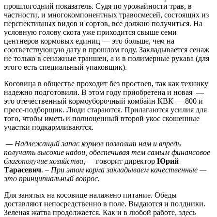
прошлогодний показатель. Судя по урожайности трав, в
частности, и многокомпонентных травосмесей, состоящих из
перспективных видов и сортов, все должно получиться. На
условную голову скота уже приходится свыше семи
центнеров кормовых единиц — это больше, чем на
соответствующую дату в прошлом году. Закладывается сенаж
не только в сенажные траншеи, а и в полимерные рукава (для
этого есть специальный упаковщик).
Косовица в обществе проходит без простоев, так как технику
надежно подготовили. В этом году приобретена и новая —
это отечественный кормоуборочный комбайн КВК — 800 и
пресс-подборщик. Люди стараются. Прилагаются усилия для
того, чтобы иметь и полноценный второй укос скошенные
участки подкармливаются.
— Надлежащий запас кормов позволит нам и впредь
получать высокие надои, обеспечивая тем самым финансовое
благополучие хозяйства, —
говорит директор
Юрий
Тарасевич
. –
При этом корма закладываем качественные —
это принципиальный вопрос.
Для занятых на косовице налажено питание. Обеды
доставляют непосредственно в поле. Выдаются и полдники.
Зеленая жатва продолжается. Как и в любой работе, здесь