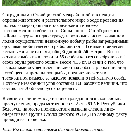
Сотрудниками Столбцовской межрайонной инспекции
охраны животного и растительного мира в ходе проведения
полевого мероприятия и обследовании водоема,
расположенного вблизи н.п. Сопковщина, Столбцовского
района, задержаны двое граждан, которые с использованием
лодки осуществляли незаконную добычу рыбы запрещенными
орудиями любительского рыболовства – 3 сетями ставными
лесковыми и нитяными, общей длиной 240 метров. Всего
сетями «рыбаки» выловили 55 особей карася серебряного и 1
особь окуня речного общим весом 41,5 кг. В связи с тем, что
гражданами осуществлена незаконная добыча рыбы в период
всеобщего запрета на лов рыбы, вред исчисляется в
трехкратном размере за каждую незаконно пойманную особь.
Поэтому незаконный улов составил 168 базовых величин, что
составляет 7056 белорусских рублей.
В связи с наличием в действиях граждан признаков состава
преступления, предусмотренного ч. 2 ст. 281 УК Республики
Беларусь, на место происшествия вызвана следственно-
оперативная группа Столбцовского РОВД. По данному факту
проводится проверка.
Если Вы стали свидетелем фактов браконьерства,