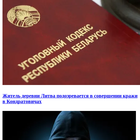
Житель деревни Литва подозревается в совершении кражи
в Кондратовичах