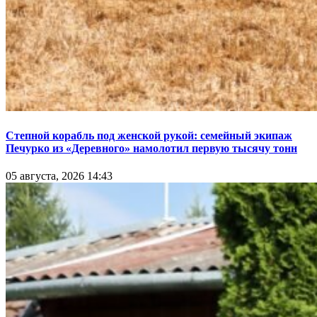
Степной корабль под женской рукой: семейный экипаж
Печурко из «Деревного» намолотил первую тысячу тонн
05 августа, 2026 14:43