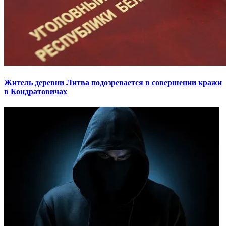
Житель деревни Литва подозревается в совершении кражи
в Кондратовичах