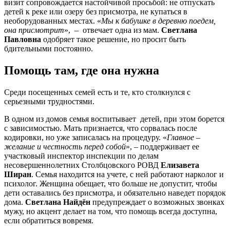
визит сопровождается настойчивой просьбой: не отпускать
детей к реке или озеру без присмотра, не купаться в
необорудованных местах. «
Мы к бабушке в деревню поедем,
она присмотрит
», – отвечает одна из мам.
Светлана
Павловна
одобряет такое решение, но просит быть
бдительными постоянно.
Помощь там, где она нужна
Среди посещенных семей есть и те, кто столкнулся с
серьезными трудностями.
В одном из домов семья воспитывает детей, при этом борется
с зависимостью. Мать признается, что сорвалась после
кодировки, но уже записалась на процедуру. «
Главное –
желание и честность перед собой
», – поддерживает ее
участковый инспектор инспекции по делам
несовершеннолетних Столбцовского РОВД
Елизавета
Ширан
. Семья находится на учете, с ней работают нарколог и
психолог. Женщина обещает, что больше не допустит, чтобы
дети оставались без присмотра, и обязательно наведет порядок
дома.
Светлана Найдён
предупреждает о возможных звонках
мужу, но акцент делает на том, что помощь всегда доступна,
если обратиться вовремя.