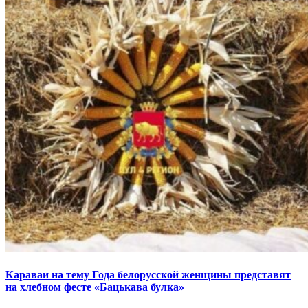
Караваи на тему Года белорусской женщины представят
на хлебном фесте «Бацькава булка»