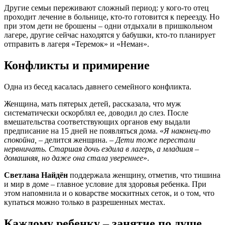
Другие семьи переживают сложный период: у кого-то отец
проходит лечение в больнице, кто-то готовится к переезду. Но
при этом дети не брошены – одни отдыхали в пришкольном
лагере, другие сейчас находятся у бабушки, кто-то планирует
отправить в лагеря «Теремок» и «Неман».
Конфликты и примирение
Одна из бесед касалась давнего семейного конфликта.
Женщина, мать пятерых детей, рассказала, что муж
систематически оскорблял ее, доводил до слез. После
вмешательства соответствующих органов ему выдали
предписание на 15 дней не появляться дома. «
Я наконец-то
спокойна,
– делится женщина.
– Дети тоже перестали
нервничать. Старшая дочь ездила в лагерь, а младшая –
домашняя, но даже она стала увереннее
».
Светлана Найдён
поддержала женщину, отметив, что тишина
и мир в доме – главное условие для здоровья ребенка. При
этом напомнила и о коварстве москитных сеток, и о том, что
купаться можно только в разрешенных местах.
Каждому ребенку – занятие по душе