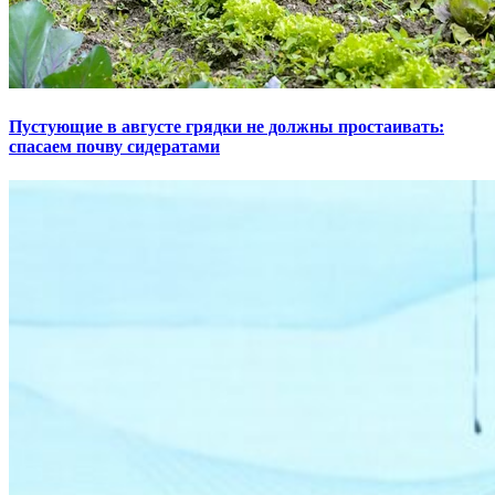
Пустующие в августе грядки не должны простаивать:
спасаем почву сидератами