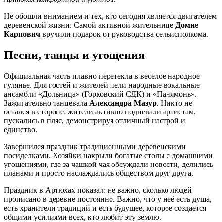
Не обошли вниманием и тех, кто сегодня является двигателем
деревенской жизни. Самой активной жительнице
Домне
Карпович
вручили подарок от руководства сельисполкома.
Песни, танцы и угощения
Официальная часть плавно перетекла в веселое народное
гулянье. Для гостей и жителей пели народные вокальные
ансамбли «Дольница» (Горковский СДК) и «Панямонь».
Зажигательно танцевала
Александра Мазур
. Никто не
остался в стороне: жители активно подпевали артистам,
пускались в пляс, демонстрируя отличный настрой и
единство.
Завершился праздник традиционными деревенскими
посиделками. Хозяйки накрыли богатые столы с домашними
угощениями, где за чашкой чая обсуждали новости, делились
планами и просто наслаждались обществом друг друга.
Праздник в Артюхах показал: не важно, сколько людей
прописано в деревне постоянно. Важно, что у неё есть душа,
есть хранители традиций и есть будущее, которое создается
общими усилиями всех, кто любит эту землю.