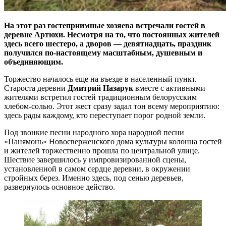
На этот раз гостеприимные хозяева встречали гостей в
деревне Артюхи. Несмотря на то, что постоянных жителей
здесь всего шестеро, а дворов — девятнадцать, праздник
получился по-настоящему масштабным, душевным и
объединяющим.
Торжество началось еще на въезде в населенный пункт.
Староста деревни
Дмитрий Назарук
вместе с активными
жителями встретил гостей традиционным белорусским
хлебом-солью. Этот жест сразу задал тон всему мероприятию:
здесь рады каждому, кто переступает порог родной земли.
Под звонкие песни народного хора народной песни
«Панямонь» Новосверженского дома культуры колонна гостей
и жителей торжественно прошла по центральной улице.
Шествие завершилось у импровизированной сцены,
установленной в самом сердце деревни, в окружении
стройных берез. Именно здесь, под сенью деревьев,
развернулось основное действо.