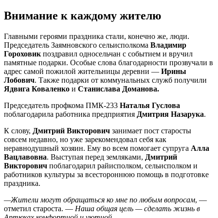
Внимание к каждому жителю
Главными героями праздника стали, конечно же, люди.
Председатель Заямновского сельисполкома
Владимир
Гороховик
поздравил односельчан с событием и вручил
памятные подарки. Особые слова благодарности прозвучали в
адрес самой пожилой жительницы деревни —
Ирины
Лобович
. Также подарки от коммунальных служб получили
Ядвига Коваленко
и
Станислава Доманова.
Председатель профкома ПМК-233
Наталья Гуслова
поблагодарила работника предприятия
Дмитрия Назарука
.
К слову,
Дмитрий Викторович
занимает пост старосты
совсем недавно, но уже зарекомендовал себя как
неравнодушный хозяин. Ему во всем помогает супруга
Алла
Вацлавовна
. Выступая перед земляками,
Дмитрий
Викторович
поблагодарил райисполком, сельисполком и
работников культуры за всестороннюю помощь в подготовке
праздника.
—Жители могут обращаться ко мне по любым вопросам
, —
отметил староста. —
Наша общая цель — сделать жизнь в
Артюхах комфортной и уютной.