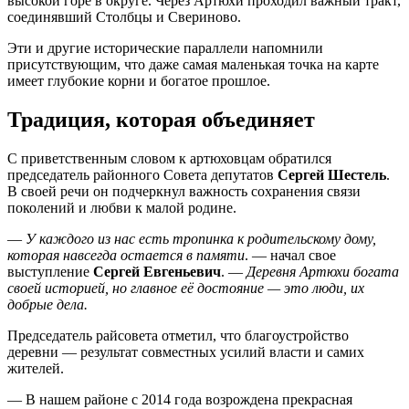
высокой горе в округе. Через Артюхи проходил важный тракт,
соединявший Столбцы и Свериново.
Эти и другие исторические параллели напомнили
присутствующим, что даже самая маленькая точка на карте
имеет глубокие корни и богатое прошлое.
Традиция, которая объединяет
С приветственным словом к артюховцам обратился
председатель районного Совета депутатов
Сергей Шестель
.
В своей речи он подчеркнул важность сохранения связи
поколений и любви к малой родине.
—
У каждого из нас есть тропинка к родительскому дому,
которая навсегда остается в памяти
. — начал свое
выступление
Сергей Евгеньевич
. —
Деревня Артюхи богата
своей историей, но главное её достояние — это люди, их
добрые дела.
Председатель райсовета отметил, что благоустройство
деревни — результат совместных усилий власти и самих
жителей.
— В нашем районе с 2014 года возрождена прекрасная