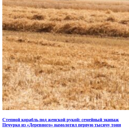
Степной корабль под женской рукой: семейный экипаж
Печурко из «Деревного» намолотил первую тысячу тонн