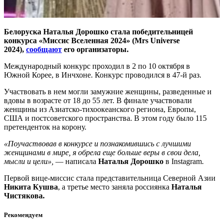
Белоруска Наталья Дорошко стала победительницей
конкурса «Миссис Вселенная 2024» (Mrs Universe
2024),
сообщают
его организаторы.
Международный конкурс проходил в 2 по 10 октября в
Южной Корее, в Инчхоне. Конкурс проводился в 47-й раз.
Участвовать в нем могли замужние женщины, разведенные и
вдовы в возрасте от 18 до 55 лет. В финале участвовали
женщины из Азиатско-тихоокеанского региона, Европы,
США и постсоветского пространства. В этом году было 115
претенденток на корону.
«Поучаствовав в конкурсе и познакомившись с лучшими
женщинами в мире, я обрела еще больше веры в свои дела,
мысли и цели»,
— написала
Наталья Дорошко
в Instagram.
Первой вице-миссис стала представительница Северной Азии
Никита Кушва
, а третье место заняла россиянка
Наталья
Чистякова.
Рекомендуем