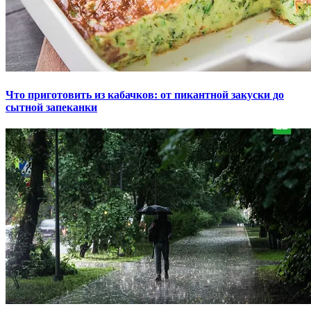
Что приготовить из кабачков: от пикантной закуски до
сытной запеканки