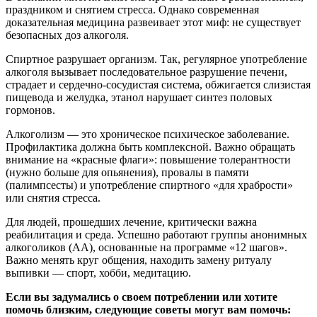
праздником и снятием стресса. Однако современная
доказательная медицина развеивает этот миф: не существует
безопасных доз алкоголя.
Спиртное разрушает организм. Так, регулярное употребление
алкоголя вызывает последовательное разрушение печени,
страдает и сердечно-сосудистая система, обжигается слизистая
пищевода и желудка, этанол нарушает синтез половых
гормонов.
Алкоголизм — это хроническое психическое заболевание.
Профилактика должна быть комплексной. Важно обращать
внимание на «красные флаги»: повышение толерантности
(нужно больше для опьянения), провалы в памяти
(палимпсесты) и употребление спиртного «для храбрости»
или снятия стресса.
Для людей, прошедших лечение, критически важна
реабилитация и среда. Успешно работают группы анонимных
алкоголиков (АА), основанные на программе «12 шагов».
Важно менять круг общения, находить замену ритуалу
выпивки — спорт, хобби, медитацию.
Если вы задумались о своем потреблении или хотите
помочь близким, следующие советы могут вам помочь: