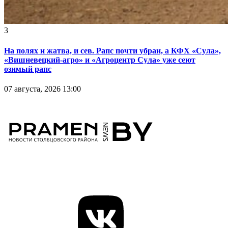
3
На полях и жатва, и сев. Рапс почти убран, а КФХ «Сула»,
«Вишневецкий-агро» и «Агроцентр Сула» уже сеют
озимый рапс
07 августа, 2026 13:00