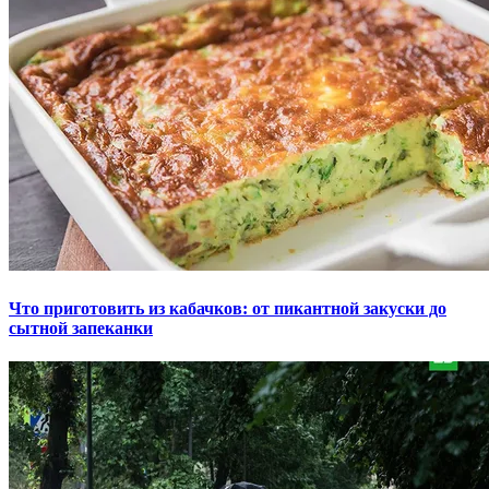
Что приготовить из кабачков: от пикантной закуски до
сытной запеканки