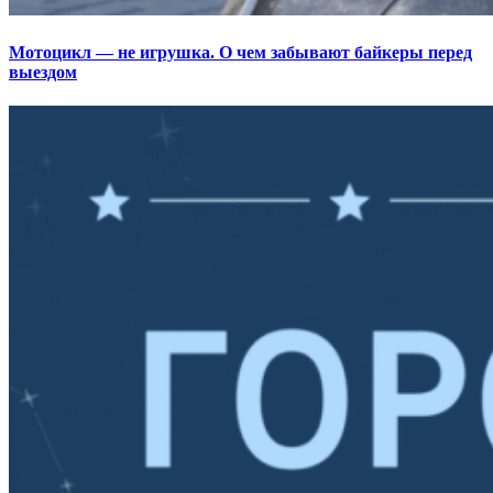
Мотоцикл — не игрушка. О чем забывают байкеры перед
выездом