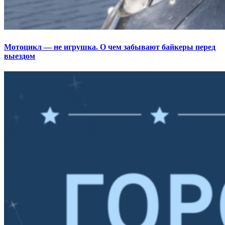
Мотоцикл — не игрушка. О чем забывают байкеры перед
выездом