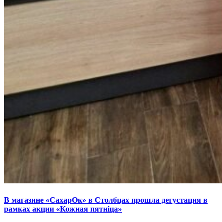
В магазине «СахарОк» в Столбцах прошла дегустация в
рамках акции «Кожная пятніца»