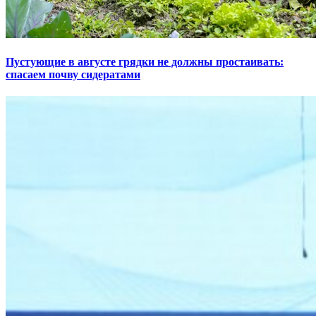
Пустующие в августе грядки не должны простаивать:
спасаем почву сидератами