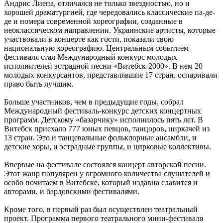
Андрис Лиепа, отличался не только звездностью, но и
хорошей драматургией, где чередовались классические па-де-
де и номера современной хореографии, созданные в
неоклассическом направлении. Украинские артисты, которые
участвовали в концерте как гости, показали свою
национальную хореографию. Центральным событием
фестиваля стал Международный конкурс молодых
исполнителей эстрадной песни «Витебск-2000». В нем 20
молодых конкурсантов, представлявшие 17 стран, оспаривали
право быть лучшим.
Больше участников, чем в предыдущие годы, собрал
Международный фестиваль-конкурс детских концертных
программ. Детскому «базарчику» исполнилось пять лет. В
Витебск приехало 777 юных певцов, танцоров, циркачей из
13 стран. Это и танцевальные фольклорные ансамбли, и
детские хоры, и эстрадные группы, и цирковые коллективы.
Впервые на фестивале состоялся концерт авторской песни.
Этот жанр популярен у огромного количества слушателей и
особо почитаем в Витебске, который издавна славится и
авторами, и бардовскими фестивалями.
Кроме того, в первый раз был осуществлен театральный
проект. Программа первого театрального мини-фестиваля