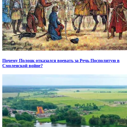
Почему Полоцк отказался воевать за Речь Посполитую в
Смоленской войне?