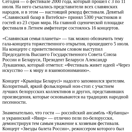
Сегодня — о фестивале 2000 года, который прошел с 3 по 11
июля. На него съехались представители всех славянских
народов, и в этом — настоящий рекорд фестиваля. Девятый
«Славянский базар в Витебске» принял 5300 участников и
гостей из 23 стран мира. На главной сценической площадке
фестиваля в Летнем амфитеатре состоялось 16 концертов.
«Славянская семья планеты» — так можно обозначить тему
гала-концерта торжественного открытия, прошедшего 5 июля.
На концерте с приветственным словом выступил
Председатель Высшего Государственного Совета Союза
России и Беларуси, Президент Беларуси Александр
Лукашенко, который отметил: «Фестиваль живет идеей «Через
искусство — к миру и взаимопониманию».
Концерт «Крыніцы Беларусі» надолго запомнился зрителям.
Колоритный, яркий фольклорный нон-стоп с участием
лучших белорусских коллективов и других, представивших
произведения, которые основываются на традициях народной
песенности.
Знаменательно, что гости — российский ансамбль «Кубанцы»
и украинский «Явир» — отлично пели по-белорусски,
демонстрируя тем самым уважение к хозяевам фестиваля.
Концерт «Звезды балета России», режиссером которого был