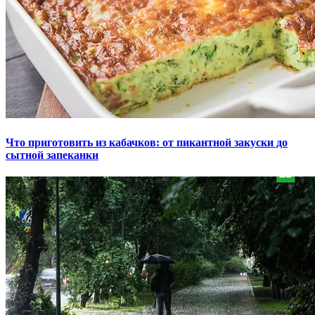
Что приготовить из кабачков: от пикантной закуски до
сытной запеканки