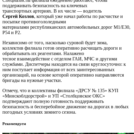
Специалисты филиала ежедневно работают, чтобы
поддерживать безопасность на ключевых
транспортных артериях. В их числе — водитель
Сергей Козлов
, который уже начал работы по расчистке и
посыпке противогололедными
материалами республиканских автомобильных дорог М1/Е30,
Р54 и Р2.
Независимо от того, насколько суровой будет зима,
коллектив филиала готов оперативно расчищать дороги и
обрабатывать их реагентами. Налажено
тесное взаимодействие с отделом ГАИ, МЧС и другими
службами. Диспетчеры находятся на связи круглосуточно: к
ним поступает информация от всех заинтересованных
организаций, на основе которой оперативно направляются
бригады на нужные участки.
Отмечу, что и коллективы филиала «ДРСУ № 135» КУП
«Минскоблдорстрой» и УП «Столбцовское ОКС»
подтверждают полную готовность поддерживать
безопасность и бесперебойное движение на дорогах в любых
погодных условиях зимнего сезона.
Рекомендуем