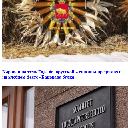
Караваи на тему Года белорусской женщины представят
на хлебном фесте «Бацькава булка»