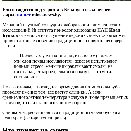
Ели находятся под угрозой в Беларуси из-за летней
жары,
пишет
minsknews.by.
Младший научный сотрудник лаборатории климатических
исследований Института природопользования НАН
Иван
Буяков
отметил, что иссушение верхних слоев почвы может
привести к исчезновению традиционного новогоднего дерева
— ели.
— Поскольку у ели корни идут по верху (а летом
эти слои почвы иссушаются), деревья испытывают
водный стресс, меньше вырабатывают смолы, на
них нападает короед, ельники сохнут, — отметил
специалист.
По его словам, в последнее время довольно много вырубок
проводят именно там, где растут ельники. А если
среднемноголетняя температура воздуха в июле превышает 20
градусов, то ели становится некомфортно.
Слишком жарко становится и традиционным белорусским
культурам (лен-долгунец, рожь).
Что придет на смену