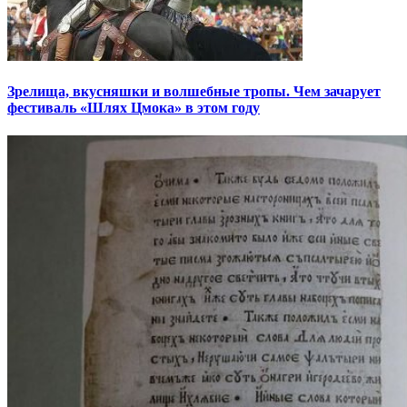
Зрелища, вкусняшки и волшебные тропы. Чем зачарует
фестиваль «Шлях Цмока» в этом году