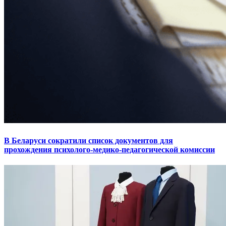
В Беларуси сократили список документов для
прохождения психолого-медико-педагогической комиссии