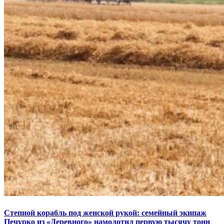
Степной корабль под женской рукой: семейный экипаж
Печурко из «Деревного» намолотил первую тысячу тонн