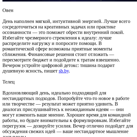
Овен
День наполнен мягкой, интуитивной энергией. Лучше всего
сосредоточиться на креативных задачах или практике
осознанности — это поможет обрести внутренний покой.
Избегайте чрезмерного стремления к идеалу: лучше
распределите нагрузку и попросите помощи. В
романтической сфере возможны приятные моменты
сближения. Финансовые решения стоит отложить —
пересмотрите бюджет и подойдите к тратам взвешенно.
Вечером устройте цифровой детокс: тишина подарит
душевную ясность, пишет
sb.by
.
Телец
Вдохновляющий день, идеально подходящий для
нестандартных подходов. Попробуйте что-то новое в работе
или творчестве — результат может приятно удивить. В
диалогах прислушивайтесь к неожиданным идеям — они
могут изменить ваше мнение. Хорошее время для командной
работы, но будьте внимательны к формулировкам. Избегайте
перегрузок — дозируйте усилия. Вечер отлично подойдет для
обсуждения свежих идей — ваше нестандартное мышление
даст плоды.