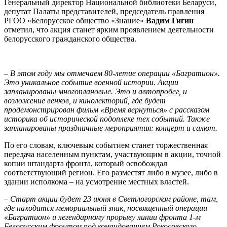
Генеральный директор Национальной библиотеки Беларуси,
депутат Палаты представителей, председатель правления
РГОО «Белорусское общество «Знание»
Вадим Гигин
отметил, что акция станет ярким проявлением деятельности
белорусского гражданского общества.
– В этом году мы отмечаем 80-летие операции «Багратион».
Это уникальное событие военной истории. Акции
запланированы многоплановые. Это и автопробег, и
возложение венков, и кинолекторий, где будет
продемонстрирован фильм «Время вернуться» с рассказом
историка об исторической подоплеке тех событий. Также
запланированы праздничные мероприятия: концерт и салют.
По его словам, ключевым событием станет торжественная
передача населенным пунктам, участвующим в акции, точной
копии штандарта фронта, который освобождал
соответствующий регион. Его разместят либо в музее, либо в
здании исполкома – на усмотрение местных властей.
–
Старт акции будет 23 июня в Светлогорском районе, там,
где находится мемориальный знак, посвященный операции
«Багратион» и легендарному прорыву линии фронта 1-м
Белорусским фронтом под командованием Рокосовского, –