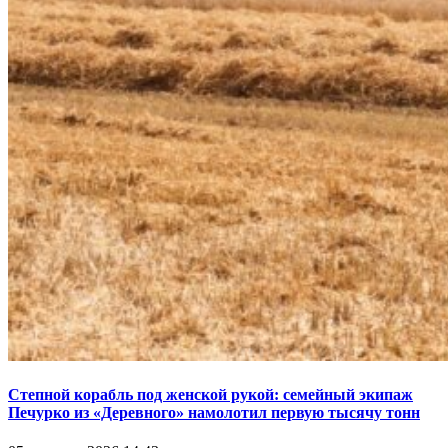
Степной корабль под женской рукой: семейный экипаж
Печурко из «Деревного» намолотил первую тысячу тонн