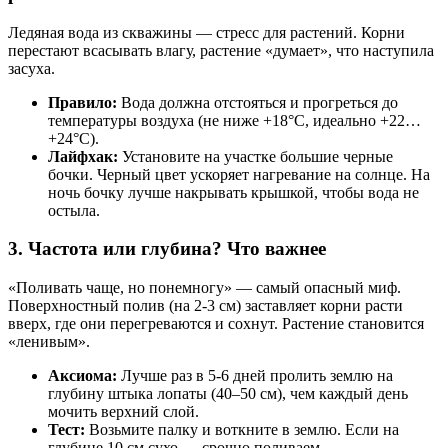
Ледяная вода из скважины — стресс для растений. Корни
перестают всасывать влагу, растение «думает», что наступила
засуха.
Правило:
Вода должна отстояться и прогреться до
температуры воздуха (не ниже +18°С, идеально +22…
+24°С).
Лайфхак:
Установите на участке большие черные
бочки. Черный цвет ускоряет нагревание на солнце. На
ночь бочку лучше накрывать крышкой, чтобы вода не
остыла.
3. Частота или глубина? Что важнее
«Поливать чаще, но понемногу» — самый опасный миф.
Поверхностный полив (на 2-3 см) заставляет корни расти
вверх, где они перегреваются и сохнут. Растение становится
«ленивым».
Аксиома:
Лучше раз в 5-6 дней пролить землю на
глубину штыка лопаты (40–50 см), чем каждый день
мочить верхний слой.
Тест:
Возьмите палку и воткните в землю. Если на
глубине 10 см сухо — срочно поливаем.