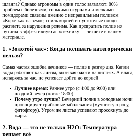
шланга? Однако агрономы в один голос заявляют: 80%
проблем с болезнями, горькими огурцами и мелкими
помидорами связаны именно с неправильным поливом.
«Корочка» на земле, гниль корней и пустотелые плоды —
расплата за нарушения режима. Как превратить полив из
рутины в эффективную агротехнику — читайте в нашем
материале.
1. «Золотой час»: Когда поливать категорически
нельзя?
Самая частая ошибка дачников — полив в разгар дня. Капли
воды работают как линзы, вызывая ожоги на листьях. А влага,
испаряясь за час, не успевает дойти до корней.
Лучшее время:
Раннее утро (с 4:00 до 9:00) или
поздний вечер (после 18:00).
Почему утро лучше?
Вечерний полив в холодные ночи
провоцирует грибковые заболевания (мучнистую росу,
фитофтору). Утром же листья успевают просохнуть до
жары.
2. Вода — это не только H2O: Температура
решает всё