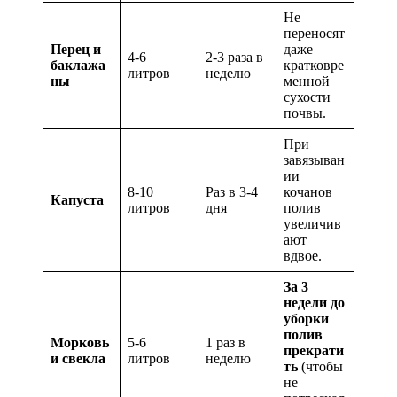
Не
переносят
Перец и
даже
4-6
2-3 раза в
баклажа
кратковре
литров
неделю
ны
менной
сухости
почвы.
При
завязыван
ии
8-10
Раз в 3-4
кочанов
Капуста
литров
дня
полив
увеличив
ают
вдвое.
За 3
недели до
уборки
полив
Морковь
5-6
1 раз в
прекрати
и свекла
литров
неделю
ть
(чтобы
не