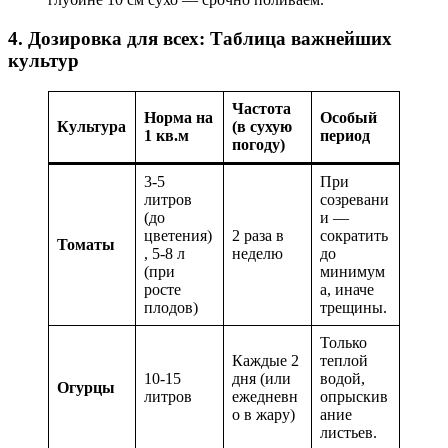
4. Дозировка для всех: Таблица важнейших
культур
Частота
Норма на
Особый
Культура
(в сухую
1 кв.м
период
погоду)
3-5
При
литров
созревани
(до
и —
цветения)
2 раза в
сократить
Томаты
, 5-8 л
неделю
до
(при
минимум
росте
а, иначе
плодов)
трещины.
Только
Каждые 2
теплой
10-15
дня (или
водой,
Огурцы
литров
ежедневн
опрыскив
о в жару)
ание
листьев.