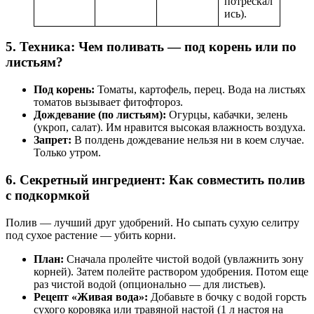
потрескал
ись).
5. Техника: Чем поливать — под корень или по
листьям?
Под корень:
Томаты, картофель, перец. Вода на листьях
томатов вызывает фитофтороз.
Дождевание (по листьям):
Огурцы, кабачки, зелень
(укроп, салат). Им нравится высокая влажность воздуха.
Запрет:
В полдень дождевание нельзя ни в коем случае.
Только утром.
6. Секретный ингредиент: Как совместить полив
с подкормкой
Полив — лучший друг удобрений. Но сыпать сухую селитру
под сухое растение — убить корни.
План:
Сначала пролейте чистой водой (увлажнить зону
корней). Затем полейте раствором удобрения. Потом еще
раз чистой водой (опционально — для листьев).
Рецепт «Живая вода»:
Добавьте в бочку с водой горсть
сухого коровяка или травяной настой (1 л настоя на