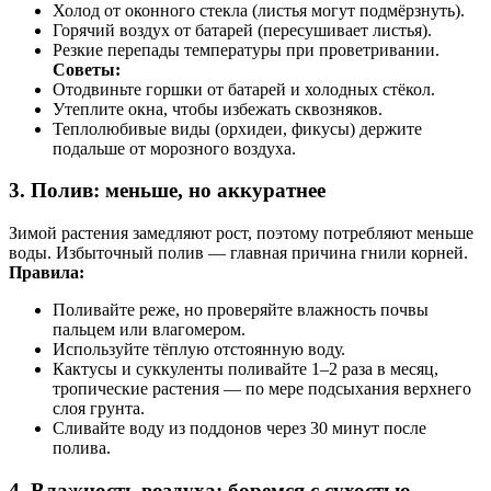
Холод от оконного стекла (листья могут подмёрзнуть).
Горячий воздух от батарей (пересушивает листья).
Резкие перепады температуры при проветривании.
Советы:
Отодвиньте горшки от батарей и холодных стёкол.
Утеплите окна, чтобы избежать сквозняков.
Теплолюбивые виды (орхидеи, фикусы) держите
подальше от морозного воздуха.
3.
Полив: меньше, но аккуратнее
Зимой растения замедляют рост, поэтому потребляют меньше
воды. Избыточный полив — главная причина гнили корней.
Правила:
Поливайте реже, но проверяйте влажность почвы
пальцем или влагомером.
Используйте тёплую отстоянную воду.
Кактусы и суккуленты поливайте 1–2 раза в месяц,
тропические растения — по мере подсыхания верхнего
слоя грунта.
Сливайте воду из поддонов через 30 минут после
полива.
4.
Влажность воздуха: боремся с сухостью