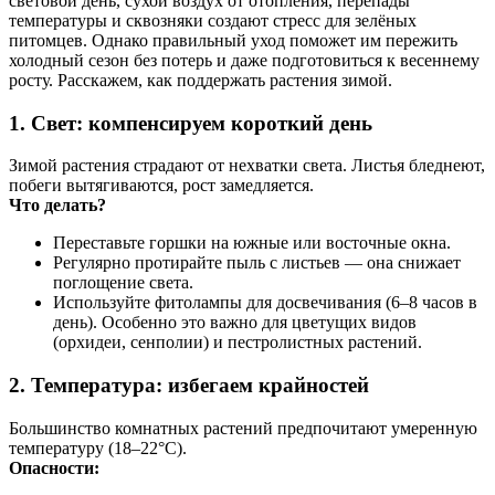
световой день, сухой воздух от отопления, перепады
температуры и сквозняки создают стресс для зелёных
питомцев. Однако правильный уход поможет им пережить
холодный сезон без потерь и даже подготовиться к весеннему
росту. Расскажем, как поддержать растения зимой.
1.
Свет: компенсируем короткий день
Зимой растения страдают от нехватки света. Листья бледнеют,
побеги вытягиваются, рост замедляется.
Что делать?
Переставьте горшки на южные или восточные окна.
Регулярно протирайте пыль с листьев — она снижает
поглощение света.
Используйте фитолампы для досвечивания (6–8 часов в
день). Особенно это важно для цветущих видов
(орхидеи, сенполии) и пестролистных растений.
2.
Температура: избегаем крайностей
Большинство комнатных растений предпочитают умеренную
температуру (18–22°C).
Опасности: