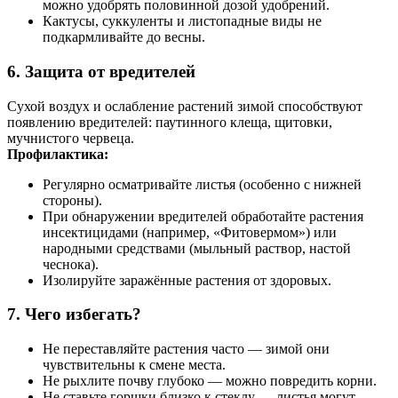
можно удобрять половинной дозой удобрений.
Кактусы, суккуленты и листопадные виды не
подкармливайте до весны.
6.
Защита от вредителей
Сухой воздух и ослабление растений зимой способствуют
появлению вредителей: паутинного клеща, щитовки,
мучнистого червеца.
Профилактика:
Регулярно осматривайте листья (особенно с нижней
стороны).
При обнаружении вредителей обработайте растения
инсектицидами (например, «Фитовермом») или
народными средствами (мыльный раствор, настой
чеснока).
Изолируйте заражённые растения от здоровых.
7.
Чего избегать?
Не переставляйте растения часто — зимой они
чувствительны к смене места.
Не рыхлите почву глубоко — можно повредить корни.
Не ставьте горшки близко к стеклу — листья могут