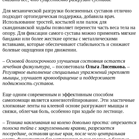
Для механической разгрузки болезненных суставов отлично
подходит ортопедическая поддержка, добавила врач.
Использование тростей, костылей или палок для
скандинавской ходьбы позволяет перенести часть веса тела на
опору. Для фиксации самого сустава можно применять мягкие
бандажи или более жесткие ортезы с металлическими
вставками, которые обеспечивают стабильность и снижают
болевые ощущения при движении.
– Основой долгосрочного улучшения состояния остается
лечебная физкультура, –
посоветовала
Ольга Лисенкова.
–
Регулярное выполнение специальных упражнений укрепляет
мышцы, улучшает кровообращение и поддерживает
подвижность суставов.
Еще одним современным и эффективным способом
самопомощи является кинезиотейпирование. Эти эластичные
хлопковые ленты на клеевой основе разгружают мышцы и
связки, облегчая боль, особенно при ходьбе по лестнице.
– Техника наклеивания на колено довольно проста: отрезается
полоска тейпа с закругленными краями, разрезается
посередине, оставляя целые края, после чего центральная