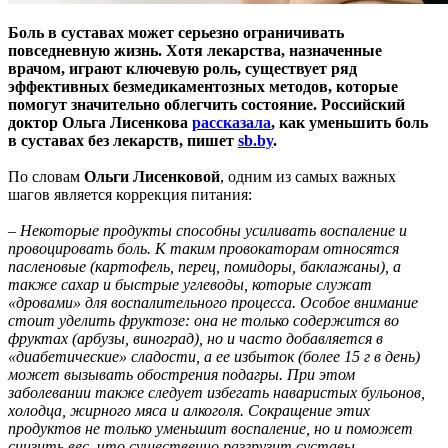
Боль в суставах может серьезно ограничивать
повседневную жизнь. Хотя лекарства, назначенные
врачом, играют ключевую роль, существует ряд
эффективных безмедикаментозных методов, которые
помогут значительно облегчить состояние. Российский
доктор Ольга Лисенкова
рассказала
, как уменьшить боль
в суставах без лекарств, пишет
sb.by
.
По словам
Ольги Лисенковой
, одним из самых важных
шагов является коррекция питания:
– Некоторые продукты способны усиливать воспаление и
провоцировать боль. К таким провокаторам относятся
пасленовые (картофель, перец, помидоры, баклажаны), а
также сахар и быстрые углеводы, которые служат
«дровами» для воспалительного процесса. Особое внимание
стоит уделить фруктозе: она не только содержится во
фруктах (арбузы, виноград), но и часто добавляется в
«диабетические» сладости, а ее избыток (более 15 г в день)
может вызывать обострения подагры. При этом
заболевании также следует избегать наваристых бульонов,
холодца, жирного мяса и алкоголя. Сокращение этих
продуктов не только уменьшит воспаление, но и поможет
снизить вес, что существенно разгрузит суставы.