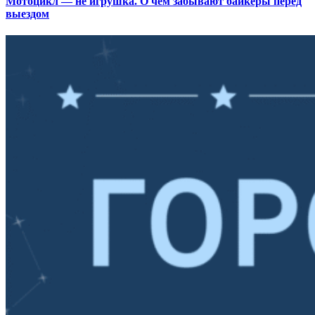
Мотоцикл — не игрушка. О чем забывают байкеры перед
выездом