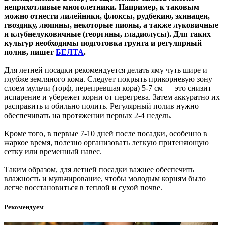
неприхотливые многолетники. Например, к таковым
можно отнести лилейники, флоксы, рудбекию, эхинацеи,
гвоздику, люпины, некоторые пионы, а также луковичные
и клубнелуковичные (георгины, гладиолусы). Для таких
культур необходимы подготовка грунта и регулярный
полив, пишет
БЕЛТА
.
Для летней посадки рекомендуется делать яму чуть шире и
глубже земляного кома. Следует покрыть прикорневую зону
слоем мульчи (торф, перепревшая кора) 5-7 см — это снизит
испарение и убережет корни от перегрева. Затем аккуратно их
расправить и обильно полить. Регулярный полив нужно
обеспечивать на протяжении первых 2-4 недель.
Кроме того, в первые 7-10 дней после посадки, особенно в
жаркое время, полезно организовать легкую притеняющую
сетку или временный навес.
Таким образом, для летней посадки важнее обеспечить
влажность и мульчирование, чтобы молодым корням было
легче восстановиться в теплой и сухой почве.
Рекомендуем