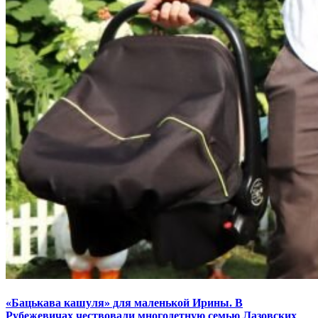
«Бацькава кашуля» для маленькой Ирины. В
Рубежевичах чествовали многодетную семью Лазовских