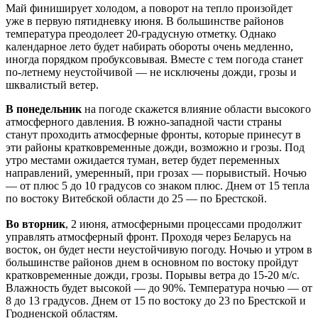
Май финиширует холодом, а поворот на тепло произойдет
уже в первую пятидневку июня. В большинстве районов
температура преодолеет 20-градусную отметку. Однако
календарное лето будет набирать обороты очень медленно,
иногда порядком пробуксовывая. Вместе с тем погода станет
по-летнему неустойчивой — не исключены дожди, грозы и
шквалистый ветер.
В понедельник
на погоде скажется влияние области высокого
атмосферного давления. В южно-западной части страны
станут проходить атмосферные фронты, которые принесут в
эти районы кратковременные дожди, возможно и грозы. Под
утро местами ожидается туман, ветер будет переменных
направлений, умеренный, при грозах — порывистый. Ночью
— от плюс 5 до 10 градусов со знаком плюс. Днем от 15 тепла
по востоку Витебской области до 25 — по Брестской.
Во вторник
, 2 июня, атмосферными процессами продолжит
управлять атмосферный фронт. Проходя через Беларусь на
восток, он будет нести неустойчивую погоду. Ночью и утром в
большинстве районов днем в основном по востоку пройдут
кратковременные дожди, грозы. Порывы ветра до 15-20 м/с.
Влажность будет высокой — до 90%. Температура ночью — от
8 до 13 градусов. Днем от 15 по востоку до 23 по Брестской и
Гродненской областям.