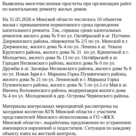
Выявлены многочисленные просчеты при организации работ
по капитальному ремонту жилых домов.
На 31.05.2026 в Минской области числилось 10 объектов
жилья с превышением нормативного срока проведения
капитального ремонта. Так, сорваны сроки капитальных
ремонтов жилого дома № 9 по ул. Октябрьской в аг. Путчино
Дзержинского района, общежития № 2/5 по ул. Минской в г.
Дзержинске
,
жилого дома № 4 по ул. Ленина в аг. Ухвала
Крупского района, жилого дома № 31 по ул. Криничной в г.
Молодечно, жилого дома № 13 по ул. Октябрьской в аг.
Городея Несвижского района, жилого дома № 6 по ул.
Дружбы в аг. Заозерье Несвижского района, жилого дома № 8
по ул. Новая Заря в г. Марьина Горка Пуховичского района,
жилого дома № 21 по ул. Ленинской в г. Марьина Горка
Пуховичского района, жилого дома № 5 по ул.1-го Мая в аг.
Ивенец Воложинского района, модернизация жилого дома
№ 4 по ул. Молодежной в дер. Островы Червенского района.
Материалы контрольных мероприятий рассмотрены на
заседании коллегии КГК Минской области с участием
представителей Минского облисполкома и ГО «ЖКХ
Минской области», выработаны предложения по устранению
имеющихся нарушений и недостатков. Ситуация по каждому
объекту взята на жесткий контроль.