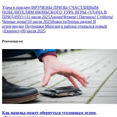
Удача в придачу!ВРУЧЕНЫ ПРИЗЫ СЧАСТЛИВЫМ
ПОБЕДИТЕЛЯМ ИЮНЬСКОГО ТУРА ИГРЫ «УДАЧА В
ПРИДАЧУ!»!11 июля 2025
АкцииЧетверг! Пятница! Суббота!
Черные цены!10 июля 2025
НовостиТеперь рядом! В
агрогородке Петришки Минского района открылся новый
«Евроопт»09 июля 2025
Рекомендуем
Как находка может обернуться уголовным делом,