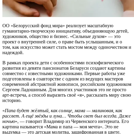
ОО «Белорусский фонд мира» реализует масштабную
гуманитарно-творческую инициативу, объединяющую детей,
художников, общество и бизнес. «Сильные духом» — это
проект о внутренней силе, о праве быть услышанным, и о
том, как искусство может стать мостом между одиночеством и
надеждой.
В рамках проекта дети с особенностями психофизического
развития из девяти пансионатов Беларуси создают картины
совместно с известными художниками. Первые работы уже
подготовлены в соавторстве с одним из ведущих мастеров
современной абстрактной живописи, российским художником
Сергеем Ладошиным. Для многих участников это не просто
арт-встреча, а способ выразить своё «я», рассказать миру свою
историю.
«
Папа будет жёлтый, как солнце, мама — малиновая, как
рассвет. А ещё звёзды и луна… Чтобы свет был всегда. Даже
ночью
», — говорит Владимир из Червенского интерната. Его
картина называется «Мама и папа — моя мечта». Это не
выдумка — это детская молитва, зашифрованная в цвете.