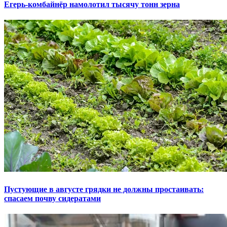
Егерь-комбайнёр намолотил тысячу тонн зерна
Пустующие в августе грядки не должны простаивать:
спасаем почву сидератами