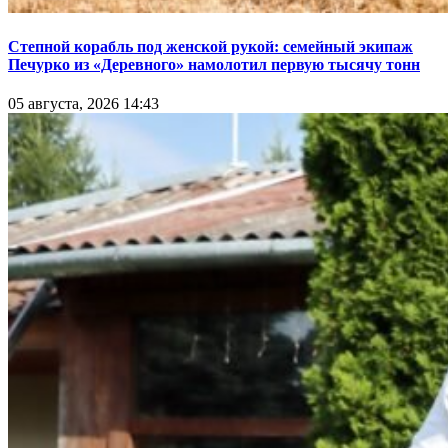
Степной корабль под женской рукой: семейный экипаж
Печурко из «Деревного» намолотил первую тысячу тонн
05 августа, 2026 14:43