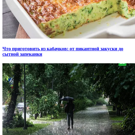
Что приготовить из кабачков: от пикантной закуски до
сытной запеканки