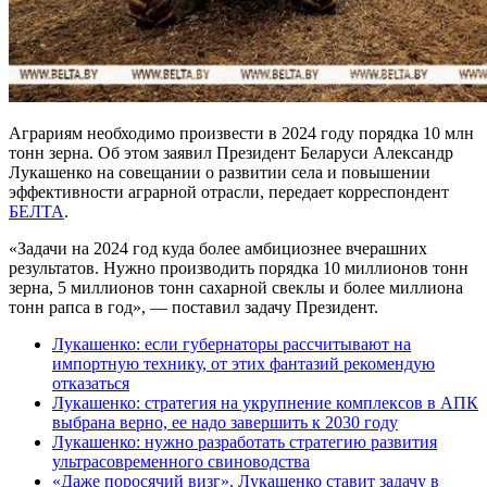
Аграриям необходимо произвести в 2024 году порядка 10 млн
тонн зерна. Об этом заявил Президент Беларуси Александр
Лукашенко на совещании о развитии села и повышении
эффективности аграрной отрасли, передает корреспондент
БЕЛТА
.
«Задачи на 2024 год куда более амбициознее вчерашних
результатов. Нужно производить порядка 10 миллионов тонн
зерна, 5 миллионов тонн сахарной свеклы и более миллиона
тонн рапса в год», — поставил задачу Президент.
Лукашенко: если губернаторы рассчитывают на
импортную технику, от этих фантазий рекомендую
отказаться
Лукашенко: стратегия на укрупнение комплексов в АПК
выбрана верно, ее надо завершить к 2030 году
Лукашенко: нужно разработать стратегию развития
ультрасовременного свиноводства
«Даже поросячий визг». Лукашенко ставит задачу в