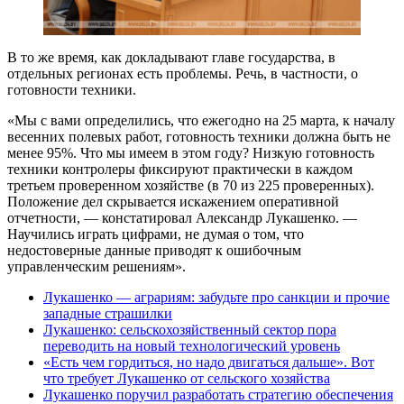
В то же время, как докладывают главе государства, в
отдельных регионах есть проблемы. Речь, в частности, о
готовности техники.
«Мы с вами определились, что ежегодно на 25 марта, к началу
весенних полевых работ, готовность техники должна быть не
менее 95%. Что мы имеем в этом году? Низкую готовность
техники контролеры фиксируют практически в каждом
третьем проверенном хозяйстве (в 70 из 225 проверенных).
Положение дел скрывается искажением оперативной
отчетности, — констатировал Александр Лукашенко. —
Научились играть цифрами, не думая о том, что
недостоверные данные приводят к ошибочным
управленческим решениям».
Лукашенко — аграриям: забудьте про санкции и прочие
западные страшилки
Лукашенко: сельскохозяйственный сектор пора
переводить на новый технологический уровень
«Есть чем гордиться, но надо двигаться дальше». Вот
что требует Лукашенко от сельского хозяйства
Лукашенко поручил разработать стратегию обеспечения