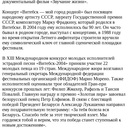
документальный фильм «Звучание жизни».
Концерт «Витебск — мой город родной» был посвящен
народному артисту СССР, лауреату Государственной премии
СССР, композитору Марку Фрадкину, который родился в
Витебске. В 2004 году ему исполнилось бы 90 лет. Он часто
бывал в родном городе, выступал с концертами, в 1988 году
во время открытия Летнего амфитеатра строители вручили
ему символический ключ от главной сценической площадки
фестиваля.
В XIII Международном конкурсе молодых исполнителей
эстрадной песни «Витебск-2004» приняли участие 22
молодых певца из 19 стран. Международное жюри возглавил
генеральный секретарь Международной федерации
фестивальных организаций (ФИДОФ) Марио Морено. Также
исполнителей оценивали трое обладателей Гран-при
конкурсов прошлых лет: Филип Жмахер, Рафаэль и Таисия
Повалий. Главную награду и премию «Золотая лира» завоевал
белорусский певец Петр Елфимов. В связи с блестящей
победой Президент Беларуси Александр Лукашенко направил
ему поздравительную телеграмму: «За тебя болела вся
Беларусь. Спасибо тебе за этот творческий взлет. Мы
гордимся тобой и верим, что эта победа станет ступенькой к
новым достижениям».