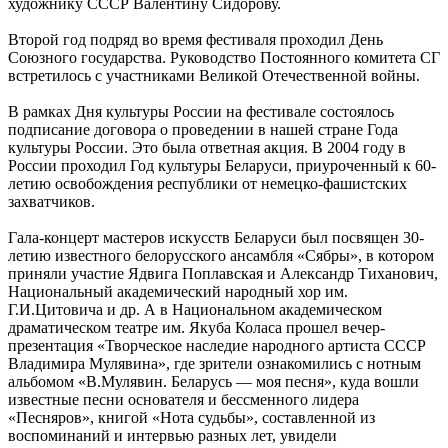
художнику СССР Валентину Сидорову.
Второй год подряд во время фестиваля проходил День
Союзного государства. Руководство Постоянного комитета СГ
встретилось с участниками Великой Отечественной войны.
В рамках Дня культуры России на фестивале состоялось
подписание договора о проведении в нашей стране Года
культуры России. Это была ответная акция. В 2004 году в
России проходил Год культуры Беларуси, приуроченный к 60-
летию освобождения республики от немецко-фашистских
захватчиков.
Гала-концерт мастеров искусств Беларуси был посвящен 30-
летию известного белорусского ансамбля «Сябры», в котором
приняли участие Ядвига Поплавская и Александр Тиханович,
Национальный академический народный хор им.
Г.И.Цитовича и др. А в Национальном академическом
драматическом театре им. Якуба Коласа прошел вечер-
презентация «Творческое наследие народного артиста СССР
Владимира Мулявина», где зрители ознакомились с нотным
альбомом «В.Мулявин. Беларусь — моя песня», куда вошли
известные песни основателя и бессменного лидера
«Песняров», книгой «Нота судьбы», составленной из
воспоминаний и интервью разных лет, увидели