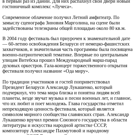
в первый раз из Дании. Для них распахнул свои двери новый
гостиничный комплекс «Лучеса».
Современное облачение получил Летний амфитеатр. По
замыслу сценографа Зиновия Марголина, на сцене были
задействованы телеэкраны общей площадью около 80 кв.м.
В 2004 году фестиваль был приурочен к знаменательной дате
— 60-летию освобождения Беларуси от немецко-фашистских
захватчиков, и значительная часть программы была посвящена
военно-патриотической тематике. Впервые по центральным
улицам Витебска прошел Международный марш-парад
духовых оркестров. Гала-концерт торжественного открытия
фестиваля получил название «Ода миру».
По традиции участников и гостей поприветствовал
Президент Беларуси Александр Лукашенко, который
подчеркнул, что тема мира близка и понятна людям всей
планеты, везде звучат музыка и песни военных лет, и главное,
что их любит и поет молодежь. Глава государства отметил
непреходящую ценность фестиваля, который является
символом мирного сообщества славянских стран. Александр
Лукашенко вручил премии Союзного государства в области
литературы и искусства народной артистке СССР,
композитору Александре Пахмутовой и народному