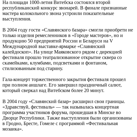
На площади 1000-летия Витебска состоялся второй
республиканский конкурс звонарей. В финале признанные
мастера колокольного звона устроили показательные
выступления.
В 2004 году гости «Славянского базара» смогли приобрети не
только изделия ремесленников в «Городе мастеров», но и
продукцию 50 предприятий России и Беларуси на V
Международной выставке-ярмарке «Славянский
калейдоскоп». На улице Маяковского рядом с дирекцией
фестиваля прошло театрализованное открытие сквера со
скамейками, клумбами, подсветками и фонтаном,
стилизованным под старину.
Гала-концерт торжественного закрытия фестиваля прошел
при полном аншлаге. Его завершил праздничный салют,
который сверкал над Витебском более 20 минут.
В 2004 году «Славянский базар» расширил свои границы.
«Здравствуй, фестиваль» — так называлась концертная
программа участников форума, прошедшая в Минске во
Дворце Республики. Также выступления были организованы
в Гродно, Бресте, Гомеле с программой «Фестивальная
мозаика».