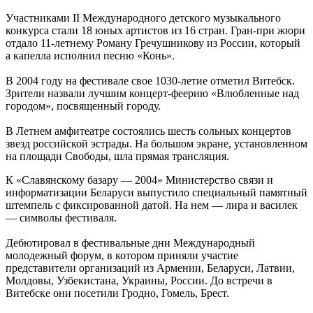
Участниками ІІ Международного детского музыкального
конкурса стали 18 юных артистов из 16 стран. Гран-при жюри
отдало 11-летнему Роману Гречушникову из России, который
а капелла исполнил песню «Конь».
В 2004 году на фестивале свое 1030-летие отметил Витебск.
Зрители назвали лучшим концерт-феерию «Влюбленные над
городом», посвященный городу.
В Летнем амфитеатре состоялись шесть сольных концертов
звезд российской эстрады. На большом экране, установленном
на площади Свободы, шла прямая трансляция.
К «Славянскому базару — 2004» Министерство связи и
информатизации Беларуси выпустило специальный памятный
штемпель с фиксированной датой. На нем — лира и василек
— символы фестиваля.
Дебютировал в фестивальные дни Международный
молодежный форум, в котором приняли участие
представители организаций из Армении, Беларуси, Латвии,
Молдовы, Узбекистана, Украины, России. До встречи в
Витебске они посетили Гродно, Гомель, Брест.