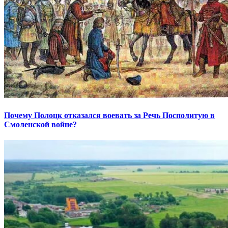
Почему Полоцк отказался воевать за Речь Посполитую в
Смоленской войне?