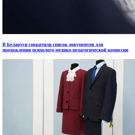
В Беларуси сократили список документов для
прохождения психолого-медико-педагогической комиссии