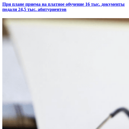
При плане приема на платное обучение 16 тыс. документы
подали 24,5 тыс. абитуриентов