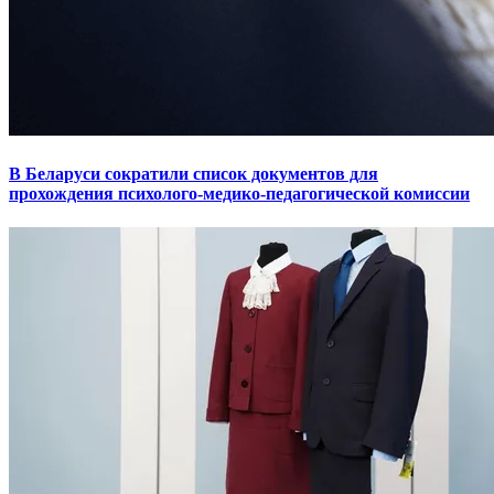
В Беларуси сократили список документов для
прохождения психолого-медико-педагогической комиссии