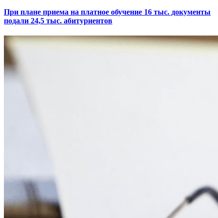
При плане приема на платное обучение 16 тыс. документы
подали 24,5 тыс. абитуриентов